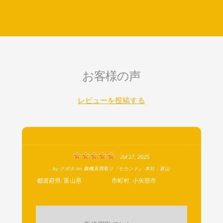
お客様の声
レビューを投稿する
Jul 17, 2025
by
クボタ
on
農機具買取り『セカンド』 本社：富山
都道府県:
富山県
市町村:
小矢部市