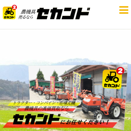
google-site-verification: google408ec4f03261f3aa.html