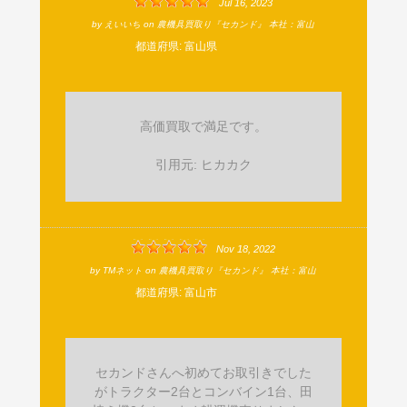
Jul 16, 2023
by
えいいち
on
農機具買取り『セカンド』 本社：富山
都道府県:
富山県
高価買取で満足です。
引用元: ヒカカク
Nov 18, 2022
by
TMネット
on
農機具買取り『セカンド』 本社：富山
都道府県:
富山市
セカンドさんへ初めてお取引きでした
がトラクター2台とコンバイン1台、田