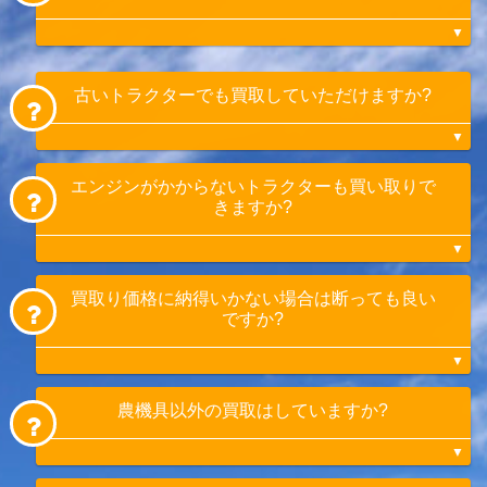
りの方がおられますが、当店ではトラクター
などの買取と一緒に買取不可の田植え機など
も引き取りをさせていただきます。
査定当日に現金でお支払いいたします。振込
古いトラクターでも買取していただけますか?
でのお支払いも可能です。
エンジンがかからないトラクターも買い取りで
もちろん買取いたします。型式や状態により
きますか?
買取りできない場合もありますが、当店では
海外への輸出も行ってますのでトラクターで
あれば古くても大抵の場合、買取可能です。
買取り価格に納得いかない場合は断っても良い
はい。始動できないトラクターも搬出作業を
ですか?
行っています。
経験豊富な当店にお任せください。
農機具以外の買取はしていますか?
大丈夫です。キャンセル料も発生致しませ
ん。