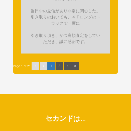
当日中の返信があり非常に関心した。
引き取りのおいても、４Ｔロングのト
ラックで一度に
引き取り頂き、かつ高額査定をしてい
ただき、誠に感謝です。
«
‹
1
2
›
»
Page 1 of 2:
セカンド
は...