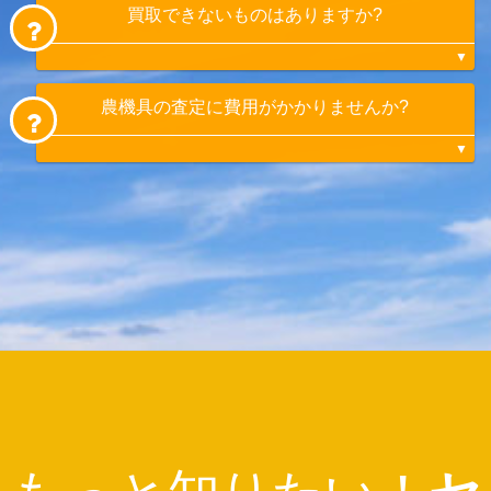
買取できないものはありますか?
農機具以外でも、重機、フォークリフト、ユ
ンボなども買取可能ですお気軽にご相談くだ
さい。
農機具の査定に費用がかかりませんか?
状態が悪いものや需要が少なく再販売が困難
なものは値段がつかない場合もありますが、
古くても買取できる機種もあります。まずは
ご相談ください。
無料で査定させていただきます。