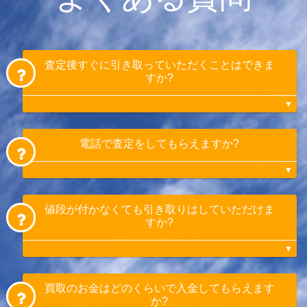
査定後すぐに引き取っていただくことはできま
すか?
はい。お問い合わせから即日引き取りも可能
電話で査定をしてもらえますか?
です。お急ぎの方はあらかじめお伝えいただ
くとスムーズです。
はい。承っております。お電話での査定希望
値段が付かなくても引き取りはしていただけま
とお伝えください。詳細情報(メーカー、型
すか?
式、使用時間、状態等)を伝えていただき、
概算でのご案内となります。
金額の確定は現物を確認させていただいてか
らとなります。
はい。引き取りさせていただきます。
買取のお金はどのくらいで入金してもらえます
よく田植え機だけを引き取ってもらえずお困
か?