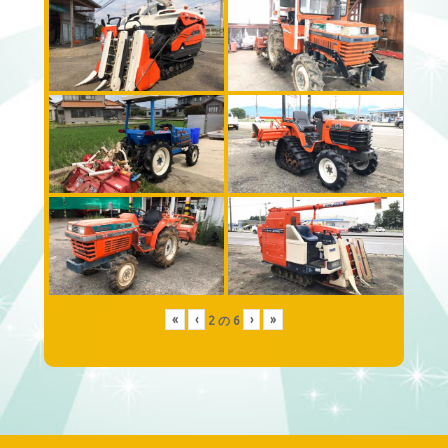
«
‹
›
»
2
の
6