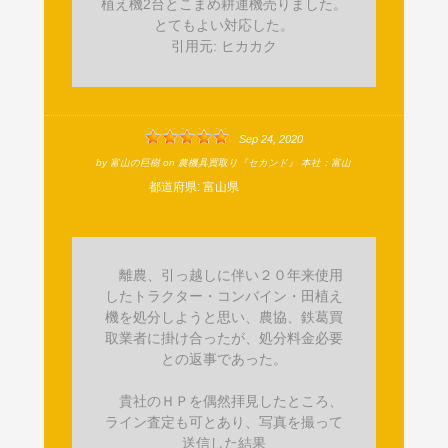
植え機2台とこまめ耕運機売りました。
とてもよい対応した。
引用元: ヒカカク
Sep 24, 2020
by
富山の巨樹
on
農機具買取り『セカンド』 本社：富山
都道府県:
富山県
離農、引っ越しに伴い２０年来使用
したトラクター・コンバイン・田植え
機を処分しようと思い、農協、鉄葛買
取業者に掛け合ったが、処分料金必要
との返事であった。
貴社のＨＰを偶然拝見したところ、
ライン査定も可とあり、写真を撮って
送信した結果