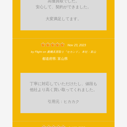
高価買取でした。
安心して、契約ができました。
大変満足してます。
Nov 23, 2023
by
Flight
on
農機具買取り『セカンド』 本社：富山
都道府県:
富山県
丁寧に対応していただけたし、値段も
他社より高く買い取ってくれました。
引用元：ヒカカク