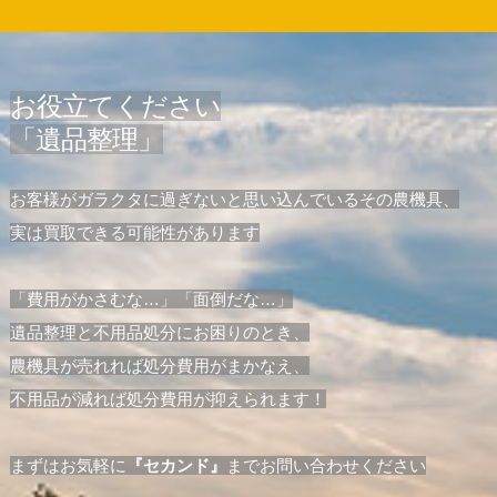
お役立てください
「遺品整理」
お客様がガラクタに過ぎないと思い込んでいるその農機具、
実は買取できる可能性があります
「費用がかさむな…」「面倒だな…」
遺品整理と不用品処分にお困りのとき、
農機具が売れれば処分費用がまかなえ、
不用品が減れば処分費用が抑えられます！
まずはお気軽に
『セカンド』
までお問い合わせください