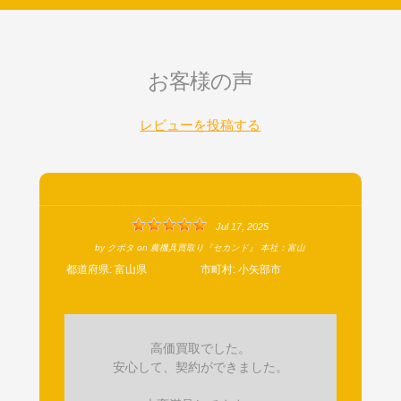
お客様の声
レビューを投稿する
Jul 17, 2025
by
クボタ
on
農機具買取り『セカンド』 本社：富山
都道府県:
富山県
市町村:
小矢部市
高価買取でした。
安心して、契約ができました。