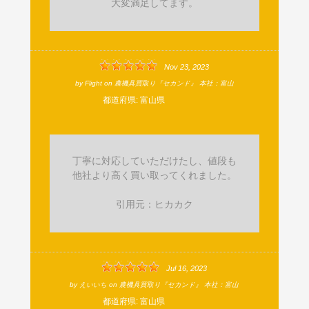
大変満足してます。
Nov 23, 2023
by
Flight
on
農機具買取り『セカンド』 本社：富山
都道府県:
富山県
丁寧に対応していただけたし、値段も
他社より高く買い取ってくれました。
引用元：ヒカカク
Jul 16, 2023
by
えいいち
on
農機具買取り『セカンド』 本社：富山
都道府県:
富山県