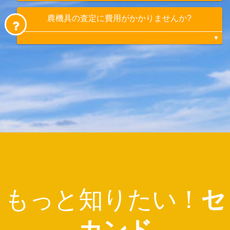
農機具の査定に費用がかかりませんか?
状態が悪いものや需要が少なく再販売が困難
なものは値段がつかない場合もありますが、
古くても買取できる機種もあります。まずは
ご相談ください。
無料で査定させていただきます。
もっと知りたい！
セ