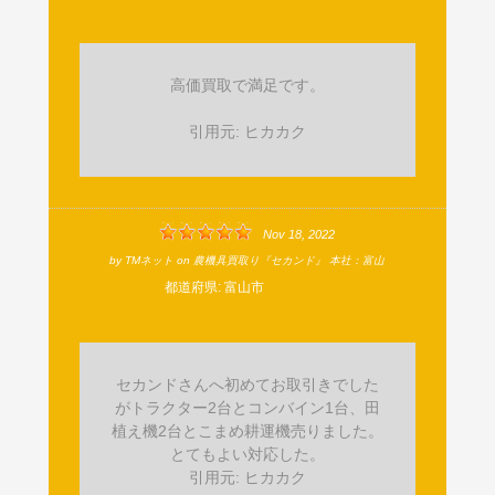
高価買取で満足です。
引用元: ヒカカク
Nov 18, 2022
by
TMネット
on
農機具買取り『セカンド』 本社：富山
都道府県:
富山市
セカンドさんへ初めてお取引きでした
がトラクター2台とコンバイン1台、田
植え機2台とこまめ耕運機売りました。
とてもよい対応した。
引用元: ヒカカク