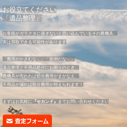
お役立てください
「遺品整理」
お客様がガラクタに過ぎないと思い込んでいるその農機具、
実は買取できる可能性があります
「費用がかさむな…」「面倒だな…」
遺品整理と不用品処分にお困りのとき、
農機具が売れれば処分費用がまかなえ、
不用品が減れば処分費用が抑えられます！
まずはお気軽に
『セカンド』
までお問い合わせください