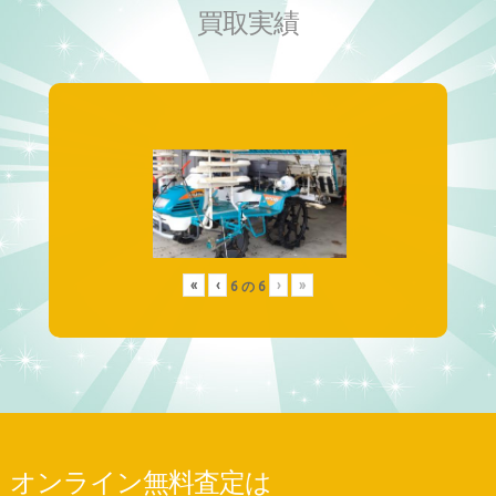
買取実績
«
‹
›
»
6
の
6
オンライン無料査定は