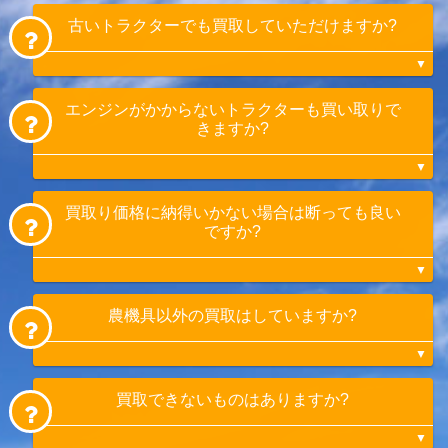
査定当日に現金でお支払いいたします。振込
古いトラクターでも買取していただけますか?
でのお支払いも可能です。
エンジンがかからないトラクターも買い取りで
もちろん買取いたします。型式や状態により
きますか?
買取りできない場合もありますが、当店では
海外への輸出も行ってますのでトラクターで
あれば古くても大抵の場合、買取可能です。
買取り価格に納得いかない場合は断っても良い
はい。始動できないトラクターも搬出作業を
ですか?
行っています。
経験豊富な当店にお任せください。
農機具以外の買取はしていますか?
大丈夫です。キャンセル料も発生致しませ
ん。
買取できないものはありますか?
農機具以外でも、重機、フォークリフト、ユ
ンボなども買取可能ですお気軽にご相談くだ
さい。