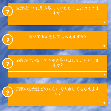
査定後すぐに引き取っていただくことはできま
すか?
はい。お問い合わせから即日引き取りも可能
電話で査定をしてもらえますか?
です。お急ぎの方はあらかじめお伝えいただ
くとスムーズです。
はい。承っております。お電話での査定希望
値段が付かなくても引き取りはしていただけま
とお伝えください。詳細情報(メーカー、型
すか?
式、使用時間、状態等)を伝えていただき、
概算でのご案内となります。
金額の確定は現物を確認させていただいてか
らとなります。
はい。引き取りさせていただきます。
買取のお金はどのくらいで入金してもらえます
よく田植え機だけを引き取ってもらえずお困
か?
りの方がおられますが、当店ではトラクター
などの買取と一緒に買取不可の田植え機など
も引き取りをさせていただきます。