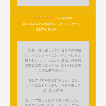
Sep 24, 2020
by
富山の巨樹
on
農機具買取り『セカンド』 本社：富山
都道府県:
富山県
離農、引っ越しに伴い２０年来使用
したトラクター・コンバイン・田植え
機を処分しようと思い、農協、鉄葛買
取業者に掛け合ったが、処分料金必要
との返事であった。
貴社のＨＰを偶然拝見したところ、
ライン査定も可とあり、写真を撮って
送信した結果
当日中の返信があり非常に関心した。
引き取りのおいても、４Ｔロングのト