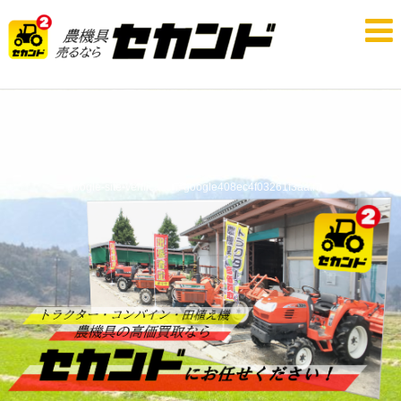
google-site-verification: google408ec4f03261f3aa.html