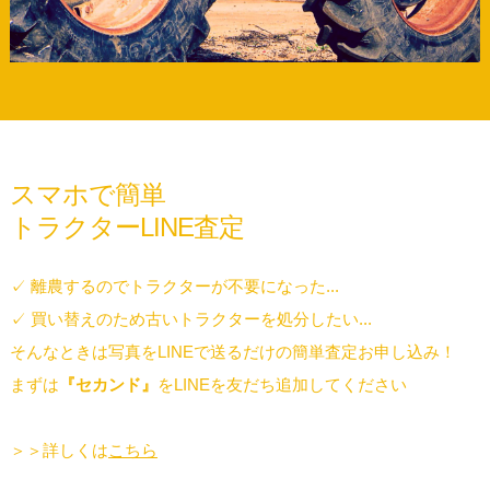
スマホで簡単
トラクターLINE査定
✓ 離農するのでトラクターが不要になった...
✓ 買い替えのため古いトラクターを処分したい...
そんなときは写真をLINEで送るだけの簡単査定お申し込み！
まずは
『セカンド』
をLINEを友だち追加してください
＞＞詳しくは
こちら