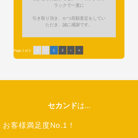
ラックで一度に
引き取り頂き、かつ高額査定をしてい
ただき、誠に感謝です。
«
‹
1
2
›
»
Page 1 of 2:
セカンド
は...
お客様満足度No.1！